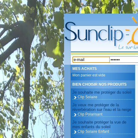
MES ACHATS
Mon panier est vide
BIEN CHOISIR NOS PRODUITS
Je souhaite me protéger du soleil
Clip Solaire
Je veux me protéger de la
réverbération sur l'eau et la neige
Clip Polarisant
Je souhaite protéger la vue de
mes enfants du soleil
Clip Solaire Enfant