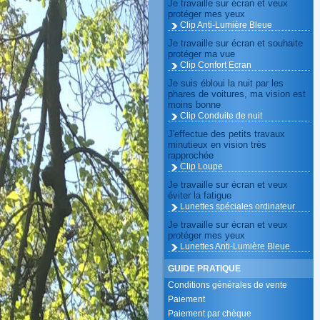
Je travaille sur écran et veux
protéger mes yeux
Clip Anti-Lumière Bleue
Je travaille sur écran et souhaite
protéger ma vue
Clip Confort Ecran
Je suis ébloui la nuit par les
phares de voitures, ma vision est
moins bonne
Clip Conduite de nuit
J'effectue des petits travaux
minutieux en vision très
rapprochée
Clip Loupe
Je travaille sur écran et veux
éviter la fatigue
Lunettes spéciales ordinateur
Je travaille sur écran et veux
protéger mes yeux
Lunettes Anti-Lumière Bleue
GUIDE PRATIQUE
Conditions générales de vente
Paiement
Paiement par chèque